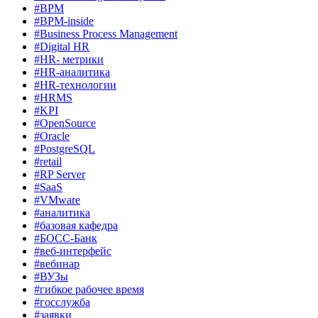
#BPM
#BPM-inside
#Business Process Management
#Digital HR
#HR- метрики
#HR-аналитика
#HR-технологии
#HRMS
#KPI
#OpenSource
#Oracle
#PostgreSQL
#retail
#RP Server
#SaaS
#VMware
#аналитика
#базовая кафедра
#БОСС-Банк
#веб-интерфейс
#вебинар
#ВУЗы
#гибкое рабочее время
#госслужба
#заявки