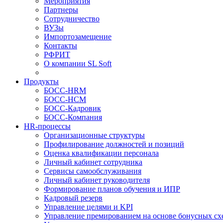
Мероприятия
Партнеры
Сотрудничество
ВУЗы
Импортозамещение
Контакты
РФРИТ
О компании SL Soft
Продукты
БОСС-HRM
БОСС-HCM
БОСС-Кадровик
БОСС-Компания
HR-процессы
Организационные структуры
Профилирование должностей и позиций
Оценка квалификации персонала
Личный кабинет сотрудника
Сервисы самообслуживания
Личный кабинет руководителя
Формирование планов обучения и ИПР
Кадровый резерв
Управление целями и KPI
Управление премированием на основе бонусных сх