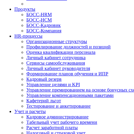
Продукты
БОСС-HRM
БОСС-HCM
БОСС-Кадровик
БОСС-Компания
HR-процессы
Организационные структуры
Профилирование должностей и позиций
Оценка квалификации персонала
Личный кабинет сотрудника
Сервисы самообслуживания
Личный кабинет руководителя
Формирование планов обучения и ИПР
Кадровый резерв
Управление целями и KPI
Управление премированием на основе бонусных сх
Управление компенсационными пакетами
Кафетерий льгот
Тестирование и анкетирование
Учет и расчеты
Кадровое администрирование
Табельный учет рабочего времени
Расчет заработной платы
Налоговый и страховой учет