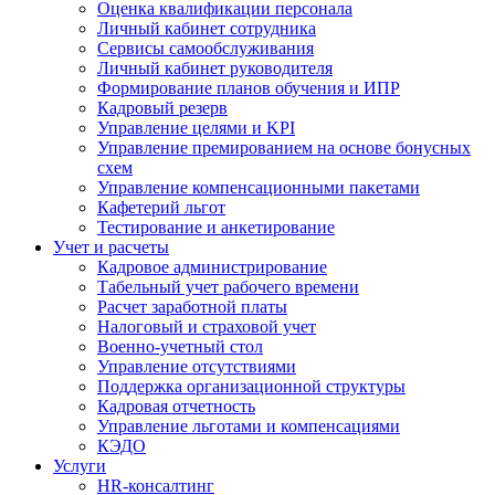
Оценка квалификации персонала
Личный кабинет сотрудника
Сервисы самообслуживания
Личный кабинет руководителя
Формирование планов обучения и ИПР
Кадровый резерв
Управление целями и KPI
Управление премированием на основе бонусных
схем
Управление компенсационными пакетами
Кафетерий льгот
Тестирование и анкетирование
Учет и расчеты
Кадровое администрирование
Табельный учет рабочего времени
Расчет заработной платы
Налоговый и страховой учет
Военно-учетный стол
Управление отсутствиями
Поддержка организационной структуры
Кадровая отчетность
Управление льготами и компенсациями
КЭДО
Услуги
HR-консалтинг