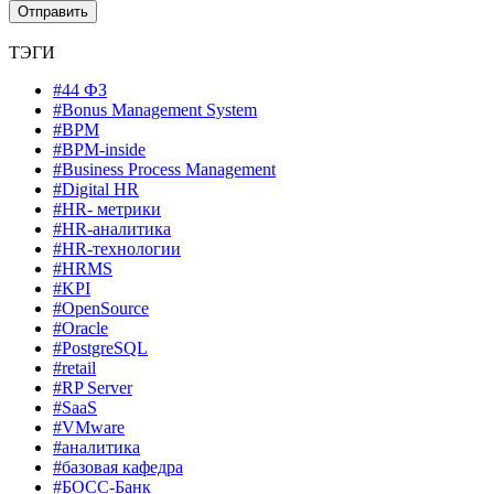
ТЭГИ
#44 ФЗ
#Bonus Management System
#BPM
#BPM-inside
#Business Process Management
#Digital HR
#HR- метрики
#HR-аналитика
#HR-технологии
#HRMS
#KPI
#OpenSource
#Oracle
#PostgreSQL
#retail
#RP Server
#SaaS
#VMware
#аналитика
#базовая кафедра
#БОСС-Банк