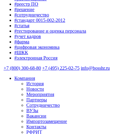
#реестр ПО
#решение
#сотрудничество
#стандарт 0015-002-2012
#статья
#тестирование и оценка персонала
#учет кадров
#фарма
#цифровая экономика
#ШКК
#электронная Россия
+7 (800) 300-68-80
+7 (495) 225-02-75
info@bosshr.ru
Компания
История
Новости
Мероприятия
Партнеры
Сотрудничество
ВУЗы
Вакансии
Импортозамещение
Контакты
РФРИТ