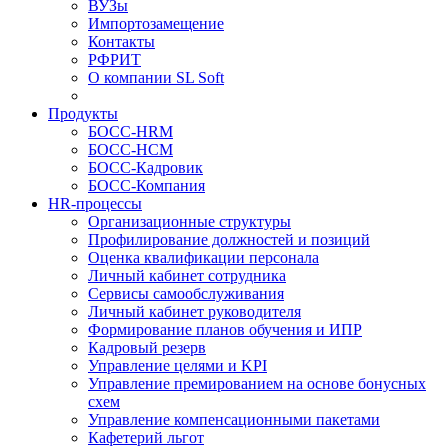
ВУЗы
Импортозамещение
Контакты
РФРИТ
О компании SL Soft
Продукты
БОСС-HRM
БОСС-HCM
БОСС-Кадровик
БОСС-Компания
HR-процессы
Организационные структуры
Профилирование должностей и позиций
Оценка квалификации персонала
Личный кабинет сотрудника
Сервисы самообслуживания
Личный кабинет руководителя
Формирование планов обучения и ИПР
Кадровый резерв
Управление целями и KPI
Управление премированием на основе бонусных
схем
Управление компенсационными пакетами
Кафетерий льгот