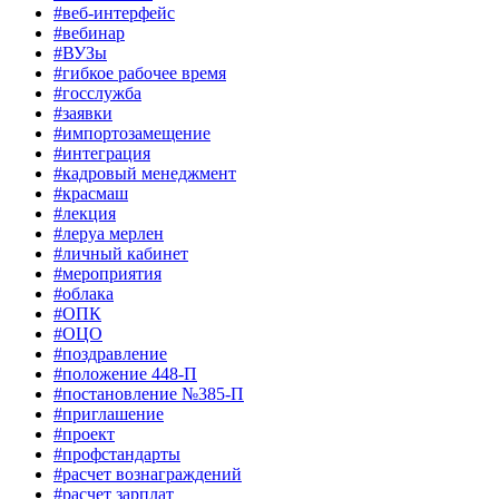
#веб-интерфейс
#вебинар
#ВУЗы
#гибкое рабочее время
#госслужба
#заявки
#импортозамещение
#интеграция
#кадровый менеджмент
#красмаш
#лекция
#леруа мерлен
#личный кабинет
#мероприятия
#облака
#ОПК
#ОЦО
#поздравление
#положение 448-П
#постановление №385-П
#приглашение
#проект
#профстандарты
#расчет вознаграждений
#расчет зарплат