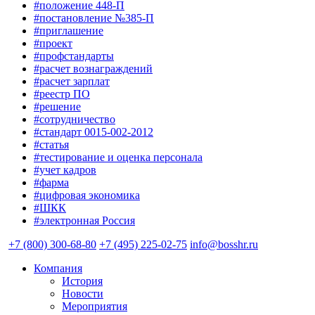
#положение 448-П
#постановление №385-П
#приглашение
#проект
#профстандарты
#расчет вознаграждений
#расчет зарплат
#реестр ПО
#решение
#сотрудничество
#стандарт 0015-002-2012
#статья
#тестирование и оценка персонала
#учет кадров
#фарма
#цифровая экономика
#ШКК
#электронная Россия
+7 (800) 300-68-80
+7 (495) 225-02-75
info@bosshr.ru
Компания
История
Новости
Мероприятия