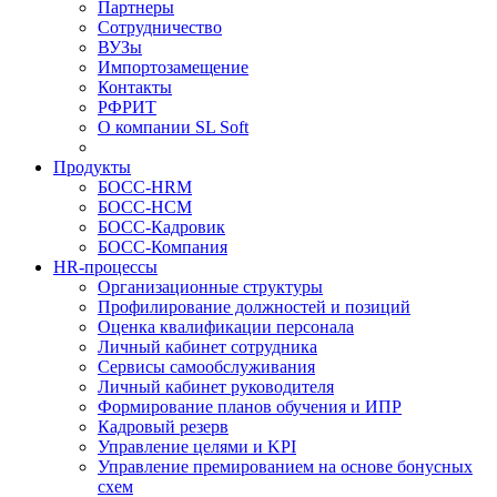
Партнеры
Сотрудничество
ВУЗы
Импортозамещение
Контакты
РФРИТ
О компании SL Soft
Продукты
БОСС-HRM
БОСС-HCM
БОСС-Кадровик
БОСС-Компания
HR-процессы
Организационные структуры
Профилирование должностей и позиций
Оценка квалификации персонала
Личный кабинет сотрудника
Сервисы самообслуживания
Личный кабинет руководителя
Формирование планов обучения и ИПР
Кадровый резерв
Управление целями и KPI
Управление премированием на основе бонусных
схем