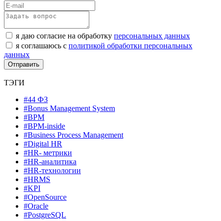
я даю согласие на обработку
персональных данных
я соглашаюсь с
политикой обработки персональных
данных
ТЭГИ
#44 ФЗ
#Bonus Management System
#BPM
#BPM-inside
#Business Process Management
#Digital HR
#HR- метрики
#HR-аналитика
#HR-технологии
#HRMS
#KPI
#OpenSource
#Oracle
#PostgreSQL