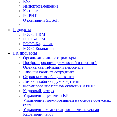
ВУЗы
Импортозамещение
Контакты
РФРИТ
О компании SL Soft
Продукты
БОСС-HRM
БОСС-HCM
БОСС-Кадровик
БОСС-Компания
HR-процессы
Организационные структуры
Профилирование должностей и позиций
Оценка квалификации персонала
Личный кабинет сотрудника
Сервисы самообслуживания
Личный кабинет руководителя
Формирование планов обучения и ИПР
Кадровый резерв
Управление целями и KPI
Управление премированием на основе бонусных
схем
Управление компенсационными пакетами
Кафетерий льгот