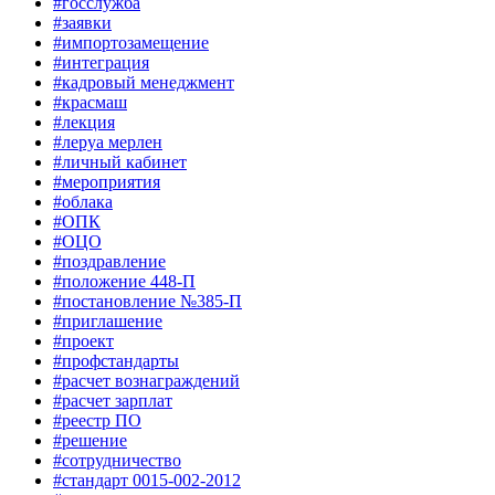
#госслужба
#заявки
#импортозамещение
#интеграция
#кадровый менеджмент
#красмаш
#лекция
#леруа мерлен
#личный кабинет
#мероприятия
#облака
#ОПК
#ОЦО
#поздравление
#положение 448-П
#постановление №385-П
#приглашение
#проект
#профстандарты
#расчет вознаграждений
#расчет зарплат
#реестр ПО
#решение
#сотрудничество
#стандарт 0015-002-2012