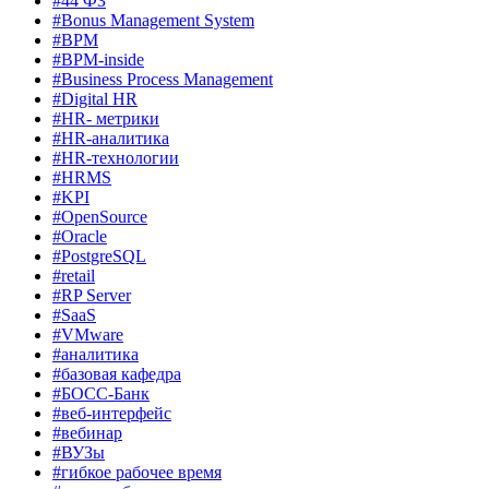
#44 ФЗ
#Bonus Management System
#BPM
#BPM-inside
#Business Process Management
#Digital HR
#HR- метрики
#HR-аналитика
#HR-технологии
#HRMS
#KPI
#OpenSource
#Oracle
#PostgreSQL
#retail
#RP Server
#SaaS
#VMware
#аналитика
#базовая кафедра
#БОСС-Банк
#веб-интерфейс
#вебинар
#ВУЗы
#гибкое рабочее время