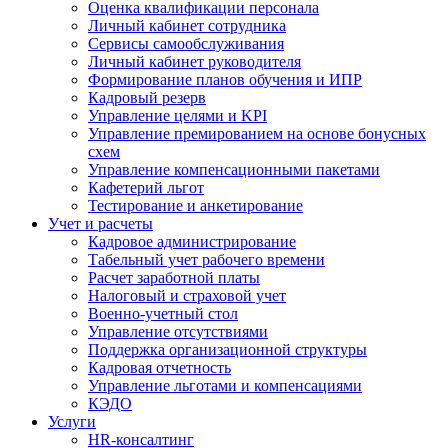
Оценка квалификации персонала
Личный кабинет сотрудника
Сервисы самообслуживания
Личный кабинет руководителя
Формирование планов обучения и ИПР
Кадровый резерв
Управление целями и KPI
Управление премированием на основе бонусных
схем
Управление компенсационными пакетами
Кафетерий льгот
Тестирование и анкетирование
Учет и расчеты
Кадровое администрирование
Табельный учет рабочего времени
Расчет заработной платы
Налоговый и страховой учет
Военно-учетный стол
Управление отсутствиями
Поддержка организационной структуры
Кадровая отчетность
Управление льготами и компенсациями
КЭДО
Услуги
HR-консалтинг